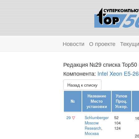
Новости
О проекте
Текущи
Редакция №29 списка Top50 
Компонента:
Intel Xeon E5-2
Назад к списку
Название
Узлов
№
Место
Проц.
установки
Ускор.
29
▽
Schlumberger
52
16
Moscow
104
Research
,
124
Москва
20