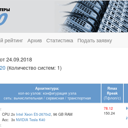
й рейтинг
Архив
Статистика
Подать заявку
от 24.09.2018
620
(Количество систем: 1)
Архитектура:
Rmax
кол-во узлов: конфигурация узла
Rpeak
сеть: вычислительная / сервисная / транспортная
(Тфлоп/с)
78.12
H
:
150.24
CPU:
2x
Intel
Xeon E5-2670v2
, 96 GB RAM
Acc:
3x
NVIDIA
Tesla K40
: