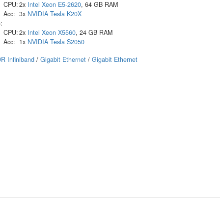
CPU:
2x
Intel
Xeon E5-2620
, 64 GB RAM
Acc:
3x
NVIDIA
Tesla K20X
:
CPU:
2x
Intel
Xeon X5560
, 24 GB RAM
Acc:
1x
NVIDIA
Tesla S2050
R Infiniband
/
Gigabit Ethernet
/
Gigabit Ethernet