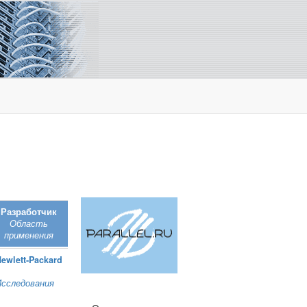
Разработчик
Область
применения
ewlett‑Packard
Исследования