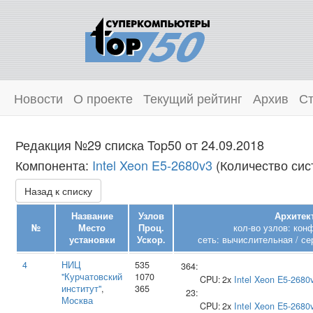
Новости
О проекте
Текущий рейтинг
Архив
Ст
Редакция №29 списка Top50 от 24.09.2018
Компонента:
Intel Xeon E5-2680v3
(Количество сист
Назад к списку
Название
Узлов
Архитек
№
Место
Проц.
кол-во узлов: кон
установки
Ускор.
сеть: вычислительная / се
4
НИЦ
535
364:
"Курчатовский
1070
CPU:
2x
Intel
Xeon E5-2680
институт"
,
365
23:
Москва
CPU:
2x
Intel
Xeon E5-2680