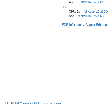
Acc:
3x
NVIDIA
Tesla K80
148:
CPU:
2x
Intel
Xeon E5-2650
Acc:
2x
NVIDIA
Tesla K80
FDR Infiniband
/
Gigabit Ethernet
НИВЦ МГУ имени М.В. Ломоносова