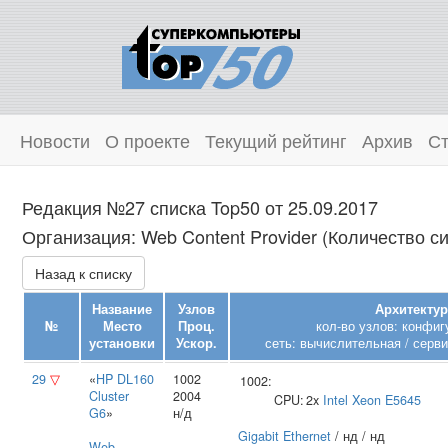
Новости
О проекте
Текущий рейтинг
Архив
Ст
Редакция №27 списка Top50 от 25.09.2017
Организация: Web Content Provider (Количество си
Назад к списку
Название
Узлов
Архитектур
№
Место
Проц.
кол-во узлов: конфиг
установки
Ускор.
сеть: вычислительная / серви
29
▽
«
HP DL160
1002
1002:
Cluster
2004
CPU:
2x
Intel
Xeon E5645
G6
»
н/д
Gigabit Ethernet
/ нд / нд
Web