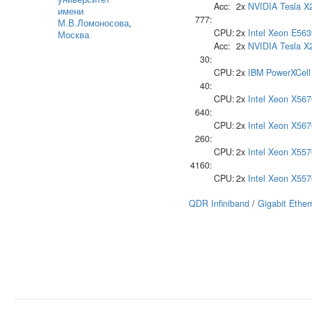
Acc:
2x
NVIDIA
Tesla X
имени
777:
М.В.Ломоносова
,
CPU:
2x
Intel
Xeon E563
Москва
Acc:
2x
NVIDIA
Tesla X
30:
CPU:
2x
IBM
PowerXCell 
40:
CPU:
2x
Intel
Xeon X567
640:
CPU:
2x
Intel
Xeon X567
260:
CPU:
2x
Intel
Xeon X557
4160:
CPU:
2x
Intel
Xeon X557
QDR Infiniband
/
Gigabit Ether