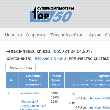
Новости
О проекте
Текущий рейтинг
Архив
Ст
Редакция №26 списка Top50 от 04.04.2017
Компонента:
Intel Xeon X7560
(Количество систем:
Назад к списку
Название
Узлов
Архите
№
Место
Проц.
кол-во узлов: к
установки
Ускор.
сеть: вычислительная / 
2
«
Ломоносов
»
6199
4:
12406
CPU:
4x
Intel
Xeon X756
Московский
2130
288:
государственный
CPU:
2x
Intel
Xeon E563
университет