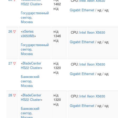
CPU:
Intel
Xeon X5630
HS22 Cluster
»
1462
н/д
Gigabit Ethernet
/ нд / нд
Государственный
сектор
,
Москва
26
▽
«
xSeries
н/д
CPU:
Intel
Xeon X5630
x3650M3
»
1346
н/д
Gigabit Ethernet
/ нд / нд
Государственный
сектор
,
Москва
27
▽
«
BladeCenter
н/д
CPU:
Intel
Xeon X5630
HS22 Cluster
»
1320
н/д
Gigabit Ethernet
/ нд / нд
Банковский
сектор
,
Москва
28
▽
«
BladeCenter
н/д
CPU:
Intel
Xeon X5630
HS22 Cluster
»
1320
н/д
Gigabit Ethernet
/ нд / нд
Банковский
сектор
,
Москва