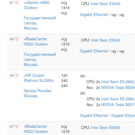
41
▽
«
xSeries x3650
н/д
CPU:
Intel
Xeon E5540
Cluster
»
1414
н/д
Gigabit Ethernet
/ нд / нд
Государственный
сектор
,
Москва
44
▽
«
BladeCenter
н/д
CPU:
Intel
Xeon E5540
HS22 Cluster
»
1374
н/д
Gigabit Ethernet
/ нд / нд
Государственный
сектор
,
Москва
45
▽
«
HP Cluster
120
60:
Platfrom SL3000
»
240
CPU:
2x
Intel
Xeon E5-2660
240
Acc:
2x
NVIDIA
Tesla M209
Service Provider
,
60:
Москва
CPU:
2x
Intel
Xeon E5-2660
Acc:
2x
NVIDIA
Tesla M20
Gigabit Ethernet
/
Gigabit Ether
47
▽
«
BladeCenter
н/д
CPU:
Intel
Xeon E5540
HS22 Cluster
»
1216