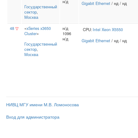
н/д
Gigabit Ethernet
/ нд / нд
Государственный
сектор
,
Москва
48
▽
«
xSeries x3650
н/д
CPU:
Intel
Xeon X5550
Cluster
»
1096
н/д
Gigabit Ethernet
/ нд / нд
Государственный
сектор
,
Москва
НИВЦ МГУ имени М.В. Ломоносова
Вход для администратора