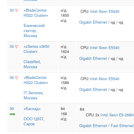
33
▽
«
BladeCenter
н/д
CPU:
Intel
Xeon E5540
HS22 Cluster
»
1650
н/д
Gigabit Ethernet
/ нд / нд
Банковский
сектор
,
Москва
34
▽
«
xSeries x3650
н/д
CPU:
Intel
Xeon E5540
Cluster
»
1624
н/д
Gigabit Ethernet
/ нд / нд
Classified
,
Москва
36
▽
«
BladeCenter
н/д
CPU:
Intel
Xeon E5540
HS22 Cluster
»
1586
н/д
Gigabit Ethernet
/ нд / нд
IT‑Services
,
Москва
39
«
Каскад
»
84
84:
168
new
CPU:
2x
Intel
Xeon E5-2680
ООО 'ЦКО'
,
н/д
Саров
Gigabit Ethernet
/
Fast Ethernet