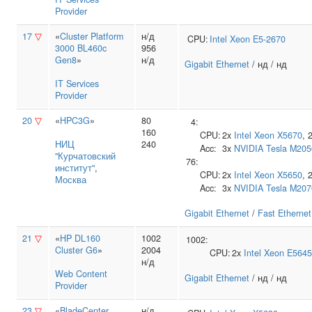
Provider
17
▽
«
Cluster Platform
н/д
CPU:
Intel
Xeon E5-2670
3000 BL460c
956
Gen8
»
н/д
Gigabit Ethernet
/ нд / нд
IT Services
Provider
20
▽
«
HPC3G
»
80
4:
160
CPU:
2x
Intel
Xeon X5670
, 
НИЦ
240
Acc:
3x
NVIDIA
Tesla M205
"Курчатовский
76:
институт"
,
CPU:
2x
Intel
Xeon X5650
, 
Москва
Acc:
3x
NVIDIA
Tesla M207
Gigabit Ethernet
/
Fast Ethernet
21
▽
«
HP DL160
1002
1002:
Cluster G6
»
2004
CPU:
2x
Intel
Xeon E5645
н/д
Web Content
Gigabit Ethernet
/ нд / нд
Provider
23
▽
«
BladeCenter
н/д