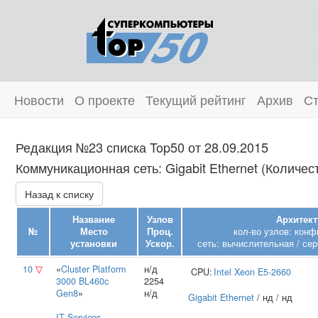
Новости
О проекте
Текущий рейтинг
Архив
Ст
Редакция №23 списка Top50 от 28.09.2015
Коммуникационная сеть: Gigabit Ethernet (Количес
Назад к списку
Название
Узлов
Архитект
№
Место
Проц.
кол-во узлов: конф
установки
Ускор.
сеть: вычислительная / сер
10
▽
«
Cluster Platform
н/д
CPU:
Intel
Xeon E5-2660
3000 BL460c
2254
Gen8
»
н/д
Gigabit Ethernet
/ нд / нд
IT Services