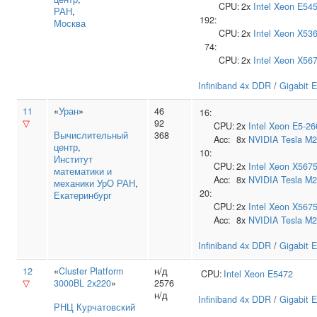
CPU:
2x
Intel
Xeon E54
РАН
,
192:
Москва
CPU:
2x
Intel
Xeon X53
74:
CPU:
2x
Intel
Xeon X56
Infiniband 4x DDR
/
Gigabit E
11
«
Уран
»
46
16:
▽
92
CPU:
2x
Intel
Xeon E5-26
Вычислительный
368
Acc:
8x
NVIDIA
Tesla M
центр
,
10:
Институт
CPU:
2x
Intel
Xeon X567
математики и
Acc:
8x
NVIDIA
Tesla M
механики УрО РАН
,
20:
Екатеринбург
CPU:
2x
Intel
Xeon X567
Acc:
8x
NVIDIA
Tesla M
Infiniband 4x DDR
/
Gigabit E
12
«
Cluster Platform
н/д
CPU:
Intel
Xeon E5472
▽
3000BL 2x220
»
2576
н/д
Infiniband 4x DDR
/
Gigabit E
РНЦ Курчатовский