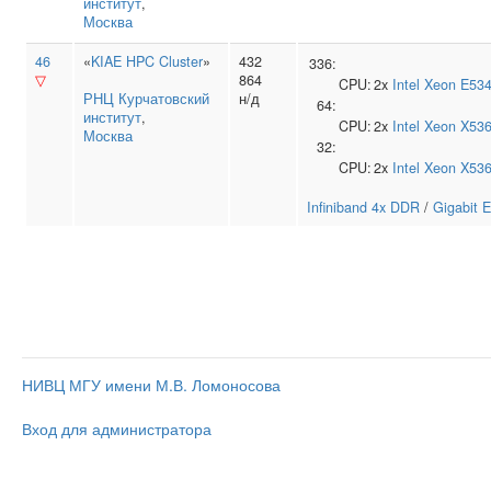
институт
,
Москва
46
«
KIAE HPC Cluster
»
432
336:
▽
864
CPU:
2x
Intel
Xeon E53
РНЦ Курчатовский
н/д
64:
институт
,
CPU:
2x
Intel
Xeon X53
Москва
32:
CPU:
2x
Intel
Xeon X53
Infiniband 4x DDR
/
Gigabit E
НИВЦ МГУ имени М.В. Ломоносова
Вход для администратора