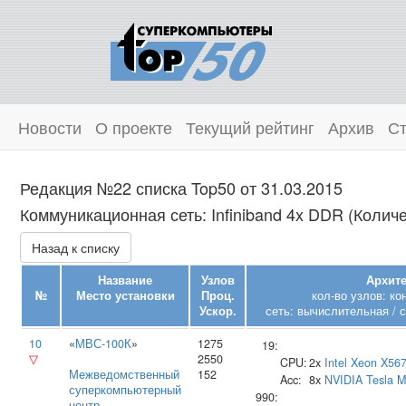
Новости
О проекте
Текущий рейтинг
Архив
Ст
Редакция №22 списка Top50 от 31.03.2015
Коммуникационная сеть: Infiniband 4x DDR (Количе
Назад к списку
Название
Узлов
Архите
№
Место установки
Проц.
кол-во узлов: к
Ускор.
сеть: вычислительная / 
10
«
МВС-100К
»
1275
19:
▽
2550
CPU:
2x
Intel
Xeon X56
Межведомственный
152
Acc:
8x
NVIDIA
Tesla 
суперкомпьютерный
990:
центр
,