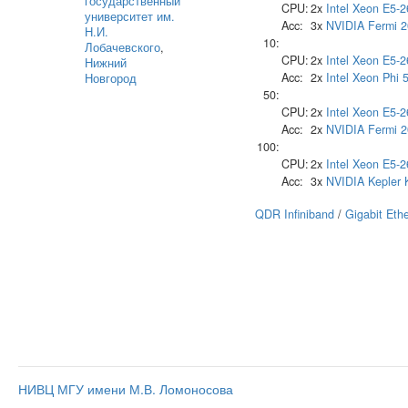
государственный
CPU:
2x
Intel
Xeon E5-2
университет им.
Acc:
3x
NVIDIA
Fermi 
Н.И.
10:
Лобачевского
,
CPU:
2x
Intel
Xeon E5-2
Нижний
Acc:
2x
Intel
Xeon Phi 
Новгород
50:
CPU:
2x
Intel
Xeon E5-2
Acc:
2x
NVIDIA
Fermi 
100:
CPU:
2x
Intel
Xeon E5-2
Acc:
3x
NVIDIA
Kepler
QDR Infiniband
/
Gigabit Eth
НИВЦ МГУ имени М.В. Ломоносова