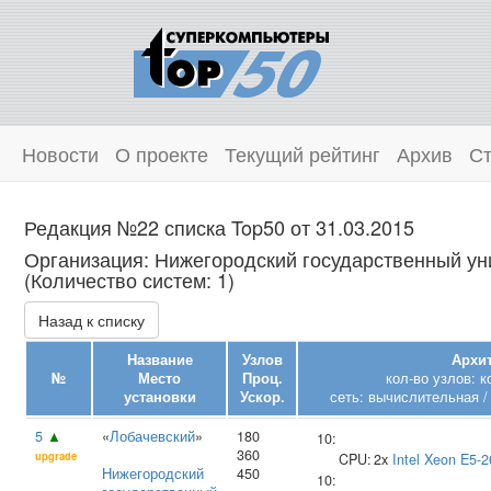
Новости
О проекте
Текущий рейтинг
Архив
Ст
Редакция №22 списка Top50 от 31.03.2015
Организация: Нижегородский государственный уни
(Количество систем: 1)
Назад к списку
Название
Узлов
Архит
№
Место
Проц.
кол-во узлов: 
установки
Ускор.
сеть: вычислительная /
5
▲
«
Лобачевский
»
180
10:
360
upgrade
CPU:
2x
Intel
Xeon E5-2
Нижегородский
450
10: