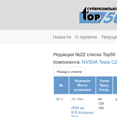
Новости
О проекте
Текущи
Редакция №22 списка Top50 
Компонента:
NVIDIA Tesla C
Назад к списку
Название
Узлов
№
Место
Проц.
установки
Ускор.
28
▽
«
К-100
»
64
128
ИПМ им.
192
М.В.Келдыша
РАН
,