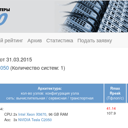
й рейтинг
Архив
Статистика
Подать заявку
от 31.03.2015
2050
(Количество систем: 1)
Архитектура:
Rmax
кол-во узлов: конфигурация узла
Rpeak
сеть: вычислительная / сервисная / транспортная
(Тфлоп/с)
41.14
64:
107.9
CPU:
2x
Intel
Xeon X5670
, 96 GB RAM
Acc:
3x
NVIDIA
Tesla C2050