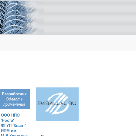
Разработчик
Область
применения
ООО НПО
'Роста'
ФГУП 'Квант'
ИПМ им.
М.В.Келдыша