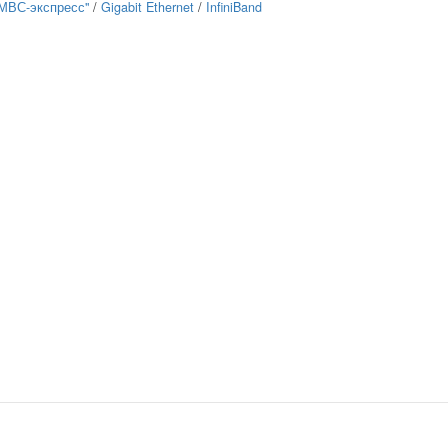
МВС-экспресс"
/
Gigabit Ethernet
/
InfiniBand