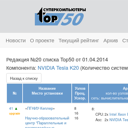
Новости
О проекте
Текущий рейтинг
Архив
Ст
Редакция №20 списка Top50 от 01.04.2014
Компонента:
NVIDIA Tesla K20
(Количество систем:
Назад к списку
Название
Узлов
Ар
№
Место установки
Проц.
кол-во узло
Ускор.
сеть: вычислительна
41
▲
«
ПГНИУ-Кеплер
»
8
8:
16
upgrade
CPU:
2x
Intel
Xeon 
Научно‑образовательный
16
Acc:
2x
NVIDIA
Tes
центр "Параллельные и
распределённые