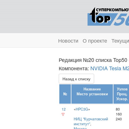
Новости
О проекте
Текущи
Редакция №20 списка Top50 
Компонента:
NVIDIA Tesla M
Назад к списку
Название
Узлов
№
Место установки
Проц.
Ускор.
12
«
HPC3G
»
80
▽
160
НИЦ "Курчатовский
240
институт"
,
Москва