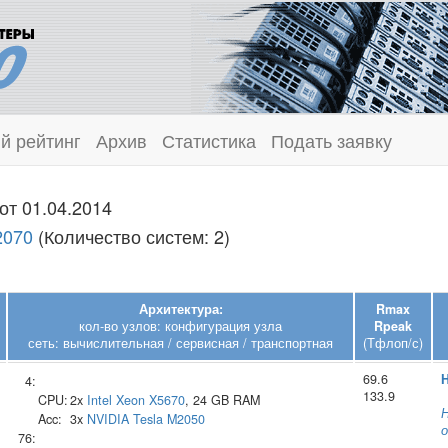
й рейтинг
Архив
Статистика
Подать заявку
от 01.04.2014
2070
(Количество систем: 2)
Архитектура:
Rmax
кол-во узлов: конфигурация узла
Rpeak
сеть: вычислительная / сервисная / транспортная
(Тфлоп/с)
69.6
H
4:
133.9
CPU:
2x
Intel
Xeon X5670
, 24 GB RAM
Н
Acc:
3x
NVIDIA
Tesla M2050
о
76: