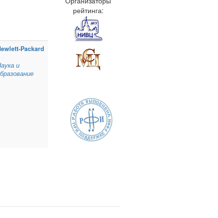
Организаторы
рейтинга:
ewlett‑Packard
аука и
бразование