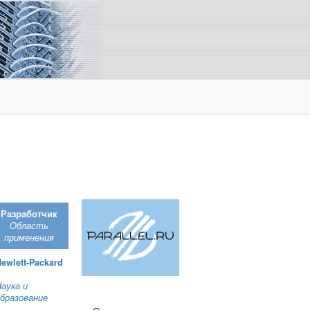
Разработчик
Область
применения
ewlett‑Packard
аука и
бразование