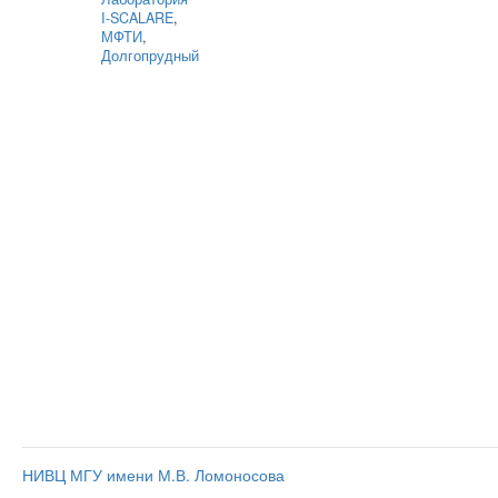
I‑SCALARE
,
МФТИ
,
Долгопрудный
НИВЦ МГУ имени М.В. Ломоносова