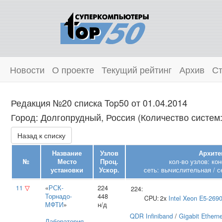
Новости
О проекте
Текущий рейтинг
Архив
Ст
Редакция №20 списка Top50 от 01.04.2014
Город: Долгопрудный, Россия (Количество систем:
Назад к списку
Название
Узлов
Архите
№
Место
Проц.
кол-во узлов: ко
установки
Ускор.
сеть: вычислительная / с
11
▽
«
РСК-
224
224:
Торнадо-
448
CPU:
2x
Intel
Xeon E5-269
МФТИ
»
н/д
QDR Infiniband
/
Gigabit Ethern
Лаборатория