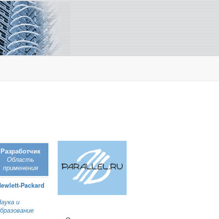
Разработчик
Область
применения
ewlett‑Packard
аука и
бразование