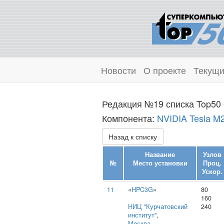
Новости
О проекте
Текущи
Редакция №19 списка Top50 
Компонента:
NVIDIA Tesla M
Назад к списку
Название
Узлов
№
Место установки
Проц.
Ускор.
11
«
HPC3G
»
80
160
НИЦ "Курчатовский
240
институт"
,
Москва