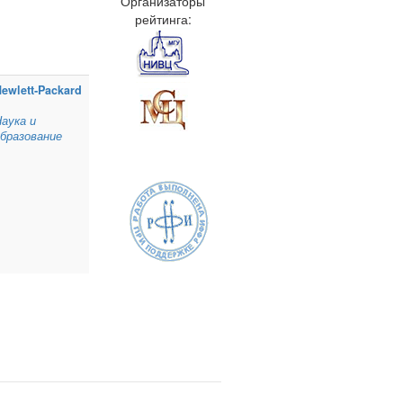
Организаторы
рейтинга:
ewlett‑Packard
аука и
бразование