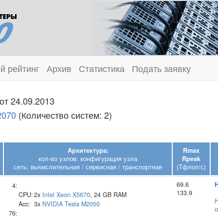
й рейтинг
Архив
Статистика
Подать заявку
от 24.09.2013
2070
(Количество систем: 2)
Архитектура:
Rmax
кол-во узлов: конфигурация узла
Rpeak
сеть: вычислительная / сервисная / транспортная
(Тфлоп/с)
69.6
H
4:
133.9
CPU:
2x
Intel
Xeon X5670
, 24 GB RAM
Н
Acc:
3x
NVIDIA
Tesla M2050
о
76: