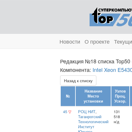
Новости
О проекте
Текущи
Редакция №18 списка Top50 
Компонента:
Intel Xeon E543
Назад к списку
Название
Узлов
№
Место
Проц.
установки
Ускор.
45
▽
РОЦ НИТ
,
131
Таганрогский
518
Технологический
н/д
Институт
Южного