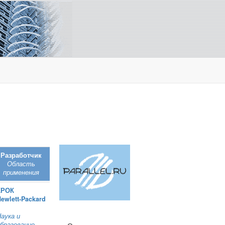
Разработчик
Область
применения
КРОК
ewlett‑Packard
аука и
бразование