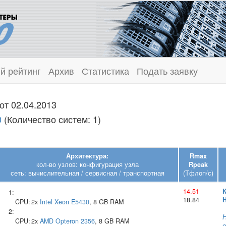
й рейтинг
Архив
Статистика
Подать заявку
от 02.04.2013
0
(Количество систем: 1)
Архитектура:
Rmax
кол-во узлов: конфигурация узла
Rpeak
сеть: вычислительная / сервисная / транспортная
(Тфлоп/с)
14.51
1:
18.84
H
CPU:
2x
Intel
Xeon E5430
, 8 GB RAM
2:
Н
CPU:
2x
AMD
Opteron 2356
, 8 GB RAM
о