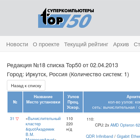
Новости
О проекте
Текущий рейтинг
Архив
Ст
Редакция №18 списка Top50 от 02.04.2013
Город: Иркутск, Россия (Количество систем: 1)
Назад к списку
Название
Узлов
Архите
№
Место установки
Проц.
кол-во узлов: к
Ускор.
сеть: вычислительная / 
31
▽
«
Вычислительный
110
110:
кластер
220
CPU:
2x
AMD
Opteron 6
&quotАкадемик
н/д
В.М.
QDR Infiniband
/
Gigabit Ethe
Матросов&quot
»