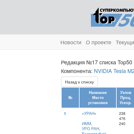
Новости
О проекте
Текущи
Редакция №17 списка Top50 
Компонента:
NVIDIA Tesla M
Назад к списку
Название
Узлов
№
Место
Проц.
установки
Ускор.
5
«
УРАН
»
238
476
ИММ
,
240
УРО РАН
,
Екатеринбург