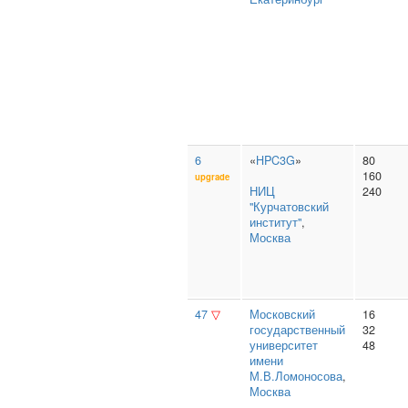
6
«
HPC3G
»
80
160
upgrade
НИЦ
240
"Курчатовский
институт"
,
Москва
47
▽
Московский
16
государственный
32
университет
48
имени
М.В.Ломоносова
,
Москва