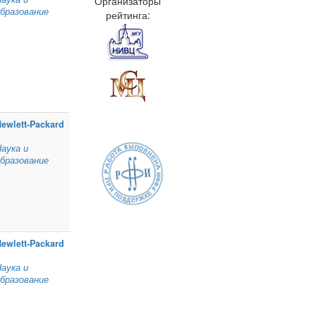
Организаторы
бразование
рейтинга:
ewlett‑Packard
аука и
бразование
ewlett‑Packard
аука и
бразование