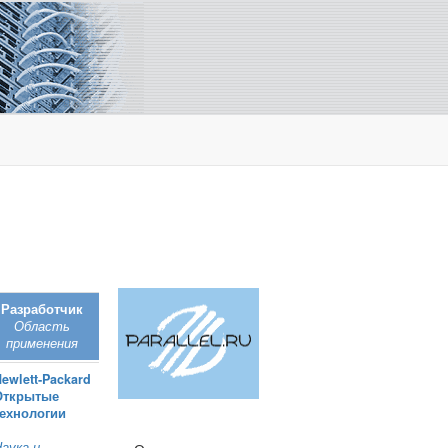
Разработчик
Область
применения
ewlett‑Packard
Открытые
технологии
аука и