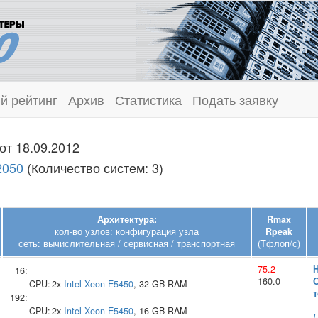
й рейтинг
Архив
Статистика
Подать заявку
от 18.09.2012
2050
(Количество систем: 3)
Архитектура:
Rmax
кол-во узлов: конфигурация узла
Rpeak
сеть: вычислительная / сервисная / транспортная
(Тфлоп/с)
75.2
H
16:
160.0
CPU:
2x
Intel
Xeon E5450
, 32 GB RAM
192:
CPU:
2x
Intel
Xeon E5450
, 16 GB RAM
Н