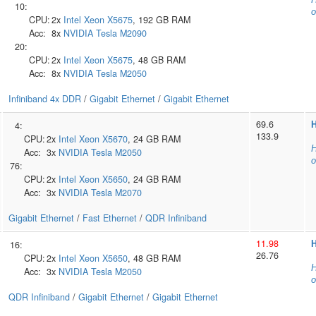
10:
о
CPU:
2x
Intel
Xeon X5675
, 192 GB RAM
Acc:
8x
NVIDIA
Tesla M2090
20:
CPU:
2x
Intel
Xeon X5675
, 48 GB RAM
Acc:
8x
NVIDIA
Tesla M2050
Infiniband 4x DDR
/
Gigabit Ethernet
/
Gigabit Ethernet
69.6
H
4:
133.9
CPU:
2x
Intel
Xeon X5670
, 24 GB RAM
Н
Acc:
3x
NVIDIA
Tesla M2050
о
76:
CPU:
2x
Intel
Xeon X5650
, 24 GB RAM
Acc:
3x
NVIDIA
Tesla M2070
Gigabit Ethernet
/
Fast Ethernet
/
QDR Infiniband
11.98
H
16:
26.76
CPU:
2x
Intel
Xeon X5650
, 48 GB RAM
Н
Acc:
3x
NVIDIA
Tesla M2050
о
QDR Infiniband
/
Gigabit Ethernet
/
Gigabit Ethernet