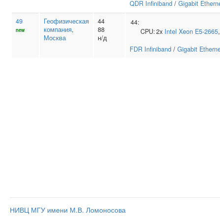
QDR Infiniband
/
Gigabit Ethern
49
Геофизическая
44
44:
компания
,
88
new
CPU:
2x
Intel
Xeon E5-2665
Москва
н/д
FDR Infiniband
/
Gigabit Ethern
НИВЦ МГУ имени М.В. Ломоносова