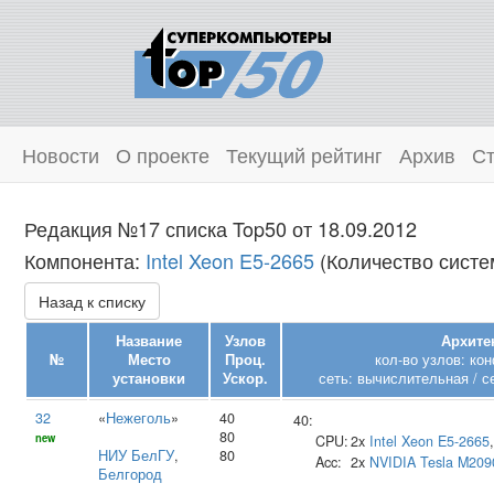
Новости
О проекте
Текущий рейтинг
Архив
Ст
Редакция №17 списка Top50 от 18.09.2012
Компонента:
Intel Xeon E5-2665
(Количество систем
Назад к списку
Название
Узлов
Архите
№
Место
Проц.
кол-во узлов: ко
установки
Ускор.
сеть: вычислительная / с
32
«
Нежеголь
»
40
40:
80
new
CPU:
2x
Intel
Xeon E5-2665
НИУ БелГУ
,
80
Acc:
2x
NVIDIA
Tesla M209
Белгород