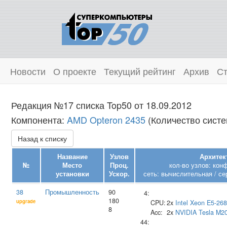
Новости
О проекте
Текущий рейтинг
Архив
Ст
Редакция №17 списка Top50 от 18.09.2012
Компонента:
AMD Opteron 2435
(Количество систе
Назад к списку
Название
Узлов
Архитек
№
Место
Проц.
кол-во узлов: кон
установки
Ускор.
сеть: вычислительная / се
38
Промышленность
90
4:
180
upgrade
CPU:
2x
Intel
Xeon E5-26
8
Acc:
2x
NVIDIA
Tesla M2
44: