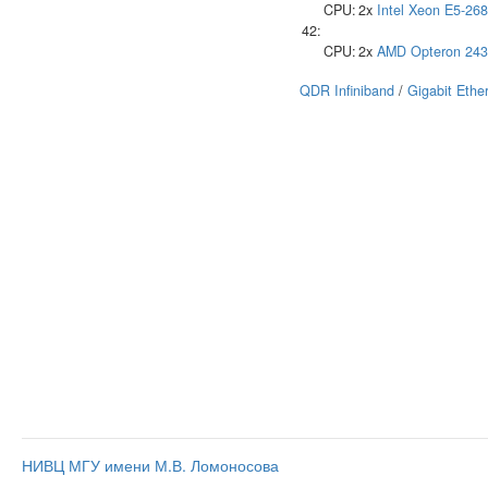
CPU:
2x
Intel
Xeon E5-26
42:
CPU:
2x
AMD
Opteron 24
QDR Infiniband
/
Gigabit Ethe
НИВЦ МГУ имени М.В. Ломоносова