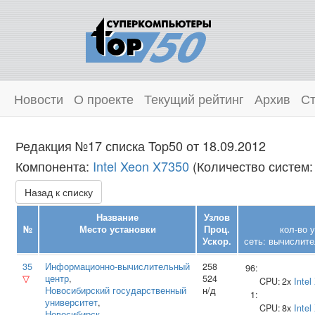
Новости
О проекте
Текущий рейтинг
Архив
Ст
Редакция №17 списка Top50 от 18.09.2012
Компонента:
Intel Xeon X7350
(Количество систем:
Назад к списку
Название
Узлов
№
Место установки
Проц.
кол-во 
Ускор.
сеть: вычислите
35
Информационно‑вычислительный
258
96:
▽
центр
,
524
CPU:
2x
Intel
Новосибирский государственный
н/д
1:
университет
,
CPU:
8x
Intel
Новосибирск