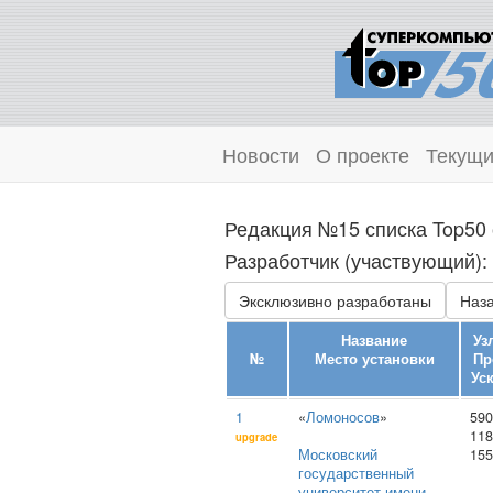
Новости
О проекте
Текущи
Редакция №15 списка Top50 
Разработчик (участвующий):
Эксклюзивно разработаны
Наза
Название
Уз
№
Место установки
Пр
Уск
1
«
Ломоносов
»
590
118
upgrade
Московский
155
государственный
университет имени