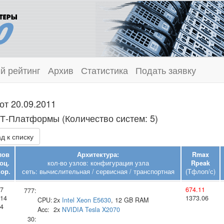
й рейтинг
Архив
Статистика
Подать заявку
от 20.09.2011
 Т‑Платформы (Количество систем: 5)
д к списку
лов
Архитектура:
Rmax
оц.
кол-во узлов: конфигурация узла
Rpeak
ор.
сеть: вычислительная / сервисная / транспортная
(Тфлоп/с)
7
674.11
777:
14
1373.06
CPU:
2x
Intel
Xeon E5630
, 12 GB RAM
4
Acc:
2x
NVIDIA
Tesla X2070
30: