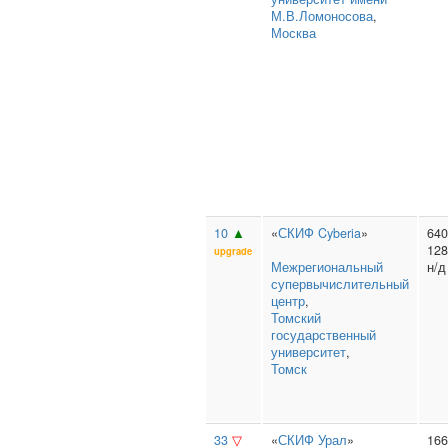
М.В.Ломоносова
,
Москва
10
▲
«
СКИФ Cyberia
»
640
128
upgrade
Межрегиональный
н/д
супервычислительный
центр
,
Томский
государственный
университет
,
Томск
33
▽
«
СКИФ Урал
»
166