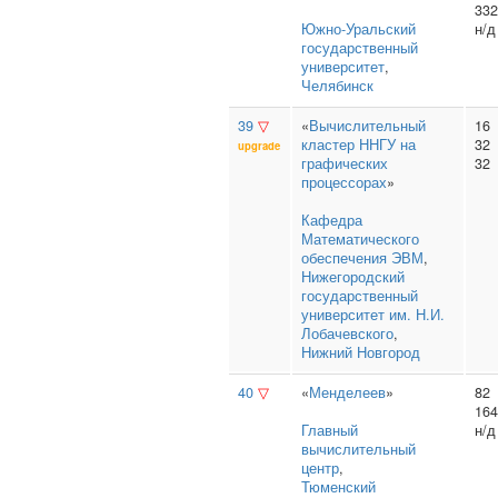
332
Южно‑Уральский
н/д
государственный
университет
,
Челябинск
39
▽
«
Вычислительный
16
кластер ННГУ на
32
upgrade
графических
32
процессорах
»
Кафедра
Математического
обеспечения ЭВМ
,
Нижегородский
государственный
университет им. Н.И.
Лобачевского
,
Нижний Новгород
40
▽
«
Менделеев
»
82
164
Главный
н/д
вычислительный
центр
,
Тюменский