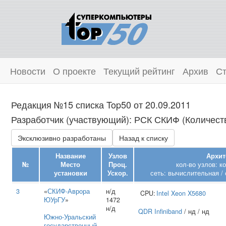
Новости
О проекте
Текущий рейтинг
Архив
Ст
Редакция №15 списка Top50 от 20.09.2011
Разработчик (участвующий): РСК СКИФ (Количеств
Эксклюзивно разработаны
Назад к списку
Название
Узлов
Архит
№
Место
Проц.
кол-во узлов: к
установки
Ускор.
сеть: вычислительная / 
3
«
СКИФ-Аврора
н/д
CPU:
Intel
Xeon X5680
ЮУрГУ
»
1472
н/д
QDR Infiniband
/ нд / нд
Южно‑Уральский
государственный