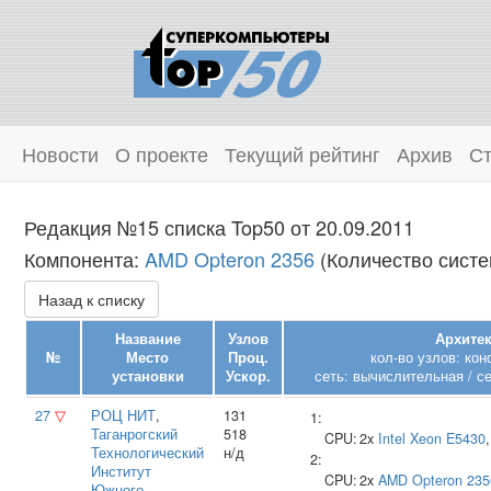
Новости
О проекте
Текущий рейтинг
Архив
Ст
Редакция №15 списка Top50 от 20.09.2011
Компонента:
AMD Opteron 2356
(Количество систе
Назад к списку
Название
Узлов
Архитек
№
Место
Проц.
кол-во узлов: ко
установки
Ускор.
сеть: вычислительная / с
27
▽
РОЦ НИТ
,
131
1:
Таганрогский
518
CPU:
2x
Intel
Xeon E5430
Технологический
н/д
2:
Институт
CPU:
2x
AMD
Opteron 235
Южного