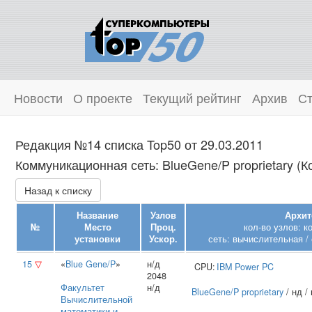
Новости
О проекте
Текущий рейтинг
Архив
Ст
Редакция №14 списка Top50 от 29.03.2011
Коммуникационная сеть: BlueGene/P proprietary (К
Назад к списку
Название
Узлов
Архит
№
Место
Проц.
кол-во узлов: к
установки
Ускор.
сеть: вычислительная / 
15
▽
«
Blue Gene/P
»
н/д
CPU:
IBM
Power PC
2048
Факультет
н/д
BlueGene/P proprietary
/ нд /
Вычислительной
математики и