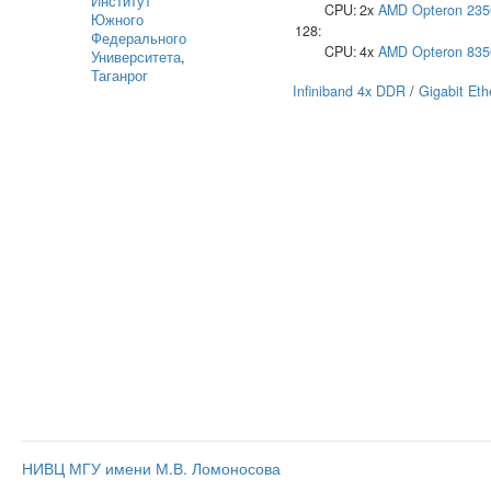
Институт
CPU:
2x
AMD
Opteron 235
Южного
128:
Федерального
CPU:
4x
AMD
Opteron 835
Университета
,
Таганрог
Infiniband 4x DDR
/
Gigabit Eth
НИВЦ МГУ имени М.В. Ломоносова