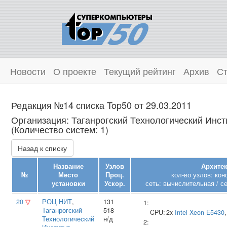
Новости
О проекте
Текущий рейтинг
Архив
Ст
Редакция №14 списка Top50 от 29.03.2011
Организация: Таганрогский Технологический Инс
(Количество систем: 1)
Назад к списку
Название
Узлов
Архитек
№
Место
Проц.
кол-во узлов: ко
установки
Ускор.
сеть: вычислительная / с
20
▽
РОЦ НИТ
,
131
1:
Таганрогский
518
CPU:
2x
Intel
Xeon E5430
Технологический
н/д
2: