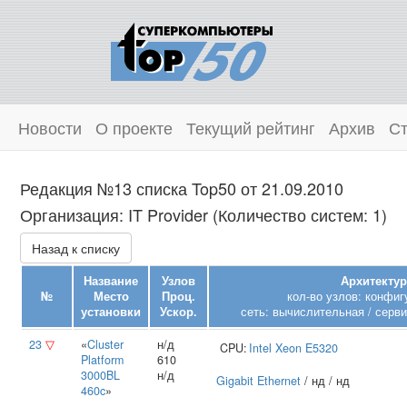
Новости
О проекте
Текущий рейтинг
Архив
Ст
Редакция №13 списка Top50 от 21.09.2010
Организация: IT Provider (Количество систем: 1)
Назад к списку
Название
Узлов
Архитектур
№
Место
Проц.
кол-во узлов: конфиг
установки
Ускор.
сеть: вычислительная / серви
23
▽
«
Cluster
н/д
CPU:
Intel
Xeon E5320
Platform
610
3000BL
н/д
Gigabit Ethernet
/ нд / нд
460c
»