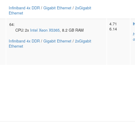
Infiniband 4x DDR
/
Gigabit Ethernet
/
2xGigabit
Ethernet
4.71
H
64:
6.14
CPU:
2x
Intel
Xeon X5365
, 8.2 GB RAM
Н
о
Infiniband 4x DDR
/
Gigabit Ethernet
/
2xGigabit
Ethernet