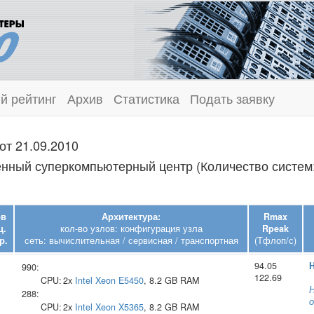
й рейтинг
Архив
Статистика
Подать заявку
от 21.09.2010
нный суперкомпьютерный центр (Количество систем:
ов
Архитектура:
Rmax
ц.
кол-во узлов: конфигурация узла
Rpeak
р.
сеть: вычислительная / сервисная / транспортная
(Тфлоп/с)
94.05
H
990:
122.69
CPU:
2x
Intel
Xeon E5450
, 8.2 GB RAM
Н
288:
о
CPU:
2x
Intel
Xeon X5365
, 8.2 GB RAM