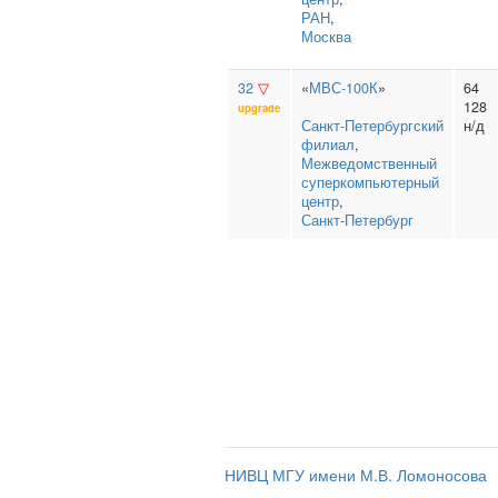
РАН
,
Москва
32
▽
«
МВС-100К
»
64
128
upgrade
Санкт‑Петербургский
н/д
филиал
,
Межведомственный
суперкомпьютерный
центр
,
Санкт-Петербург
НИВЦ МГУ имени М.В. Ломоносова