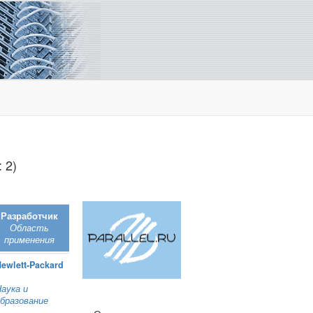
 2)
Разработчик
Область
применения
ewlett‑Packard
аука и
бразование