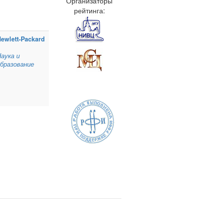
Организаторы
рейтинга:
ewlett‑Packard
аука и
бразование