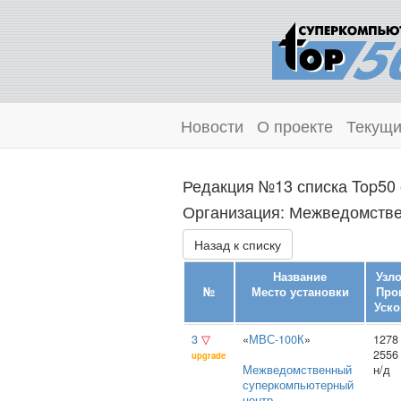
Новости
О проекте
Текущи
Редакция №13 списка Top50 
Организация: Межведомстве
Назад к списку
Название
Узл
№
Место установки
Про
Уско
3
▽
«
МВС-100К
»
1278
2556
upgrade
Межведомственный
н/д
суперкомпьютерный
центр
,