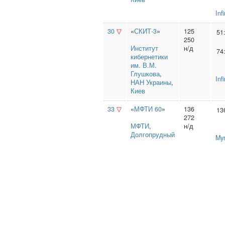
Inf
30
▽
«
СКИТ-3
»
125
51
250
Институт
н/д
74
кибернетики
им. В.М.
Глушкова
,
Inf
НАН Украины
,
Киев
33
▽
«
МФТИ 60
»
136
13
272
МФТИ
,
н/д
Долгопрудный
Myr