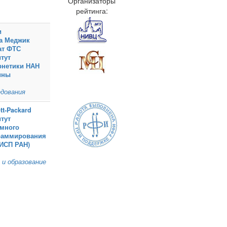
Организаторы
рейтинга:
и
а Меджик
ат ФТС
тут
рнетики НАН
ины
дования
tt‑Packard
тут
емного
раммирования
(ИСП РАН)
 и образование