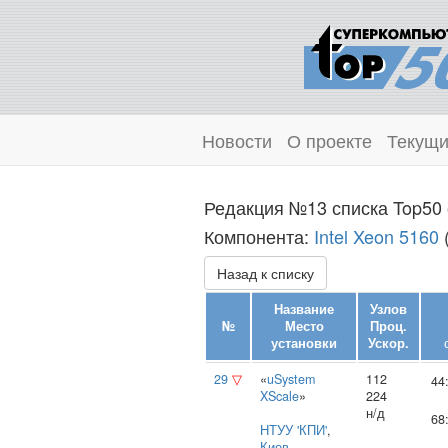
Новости
О проекте
Текущи
Редакция №13 списка Top50 
Компонента:
Intel Xeon 5160
(
Назад к списку
Название
Узлов
№
Место
Проц.
установки
Ускор.
29
▽
«
uSystem
112
44
XScale
»
224
н/д
68
НТУУ 'КПИ'
,
Киев