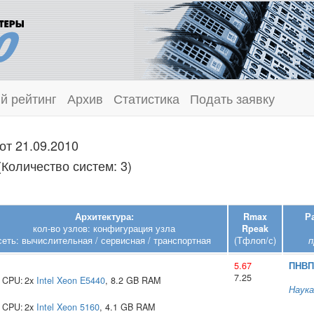
й рейтинг
Архив
Статистика
Подать заявку
от 21.09.2010
Количество систем: 3)
Архитектура:
Rmax
Р
кол-во узлов: конфигурация узла
Rpeak
сеть: вычислительная / сервисная / транспортная
(Тфлоп/с)
п
5.67
ПНВП
:
7.25
CPU:
2x
Intel
Xeon E5440
, 8.2 GB RAM
Наука
:
CPU:
2x
Intel
Xeon 5160
, 4.1 GB RAM