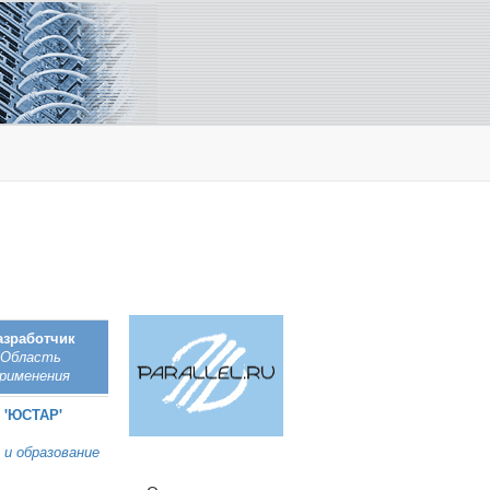
азработчик
Область
рименения
 'ЮСТАР'
 и образование