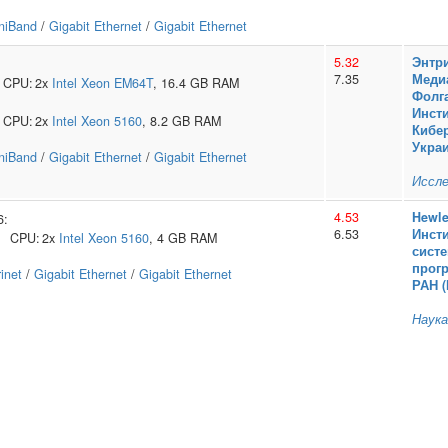
iniBand
/
Gigabit Ethernet
/
Gigabit Ethernet
5.32
Энтр
:
7.35
Меди
CPU:
2x
Intel
Xeon EM64T
, 16.4 GB RAM
Фолг
:
Инсти
CPU:
2x
Intel
Xeon 5160
, 8.2 GB RAM
Кибе
Укра
iniBand
/
Gigabit Ethernet
/
Gigabit Ethernet
Иссле
4.53
Hewle
6:
6.53
Инсти
CPU:
2x
Intel
Xeon 5160
, 4 GB RAM
сист
прог
inet
/
Gigabit Ethernet
/
Gigabit Ethernet
РАН 
Наука