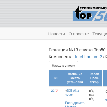
Новости
О проекте
Текущи
Редакция №13 списка Top50 
Компонента:
Intel Itanium 2
(К
Назад к списку
Название
Узлов
№
Место
Проц.
установки
Ускор.
22
▽
«
SGI Altix
н/д
4700
»
832
н/д
N
Росгидромет
,
Москва