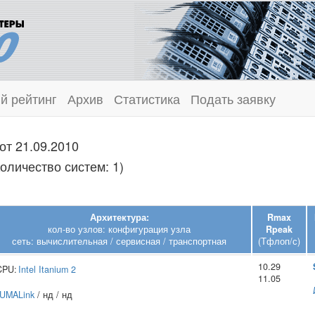
й рейтинг
Архив
Статистика
Подать заявку
от 21.09.2010
оличество систем: 1)
Архитектура:
Rmax
кол-во узлов: конфигурация узла
Rpeak
сеть: вычислительная / сервисная / транспортная
(Тфлоп/с)
10.29
CPU:
Intel
Itanium 2
11.05
UMALink
/ нд / нд