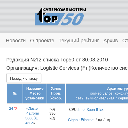
Новости
О проекте
Текущий рейтинг
Архив
Ст
Редакция №12 списка Top50 от 30.03.2010
Организация: Logistic Services (F) (Количество сис
Назад к списку
Название
Узлов
Архитектур
№
Место
Проц.
кол-во узлов: конфиг
установки
Ускор.
сеть: вычислительная / серви
24
▽
«
Cluster
н/д
CPU:
Intel
Xeon 51xx
Platform
336
3000BL
н/д
Gigabit Ethernet
/ нд / нд
460c
»