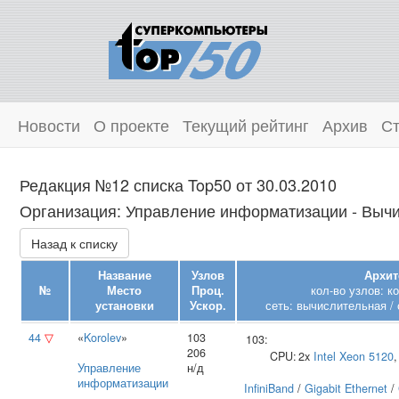
Новости
О проекте
Текущий рейтинг
Архив
Ст
Редакция №12 списка Top50 от 30.03.2010
Организация: Управление информатизации ‑ Вычи
Назад к списку
Название
Узлов
Архит
№
Место
Проц.
кол-во узлов: к
установки
Ускор.
сеть: вычислительная / 
44
▽
«
Korolev
»
103
103:
206
CPU:
2x
Intel
Xeon 5120
Управление
н/д
информатизации
InfiniBand
/
Gigabit Ethernet
/
‑