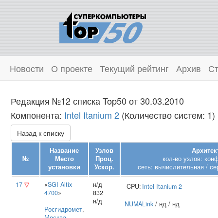
Новости
О проекте
Текущий рейтинг
Архив
Ст
Редакция №12 списка Top50 от 30.03.2010
Компонента:
Intel Itanium 2
(Количество систем: 1)
Назад к списку
Название
Узлов
Архитек
№
Место
Проц.
кол-во узлов: кон
установки
Ускор.
сеть: вычислительная / се
17
▽
«
SGI Altix
н/д
CPU:
Intel
Itanium 2
4700
»
832
н/д
NUMALink
/ нд / нд
Росгидромет
,
Москва