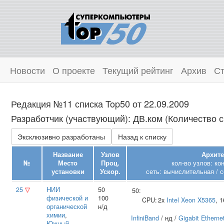
Новости
О проекте
Текущий рейтинг
Архив
Ст
Редакция №11 списка Top50 от 22.09.2009
Разработчик (участвующий): ДВ.ком (Количество с
Эксклюзивно разработаны
Назад к списку
Название
Узлов
Архите
№
Место
Проц.
кол-во узлов: ко
установки
Ускор.
сеть: вычислительная / с
25
▽
НИИ
50
50:
физической и
100
CPU:
2x
Intel
Xeon X5365
, 
органической
н/д
химии
,
InfiniBand
/ нд /
Gigabit Etherne
Южный