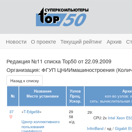
Новости
О проекте
Текущий рейтинг
Архив
Ст
Редакция №11 списка Top50 от 22.09.2009
Организация: ФГУП ЦНИИмашиностроения (Количе
Назад к списку
Название
Узлов
Архи
№
Место установки
Проц.
кол-во узлов: 
Ускор.
сеть: вычислительная /
37
«
T-Edge58
»
29
29:
▽
58
CPU:
2x
Intel
Xeon E5
Центр коллективного
н/д
пользования
InfiniBand
/ нд /
Gigabit E
ЦНИИМАШ
,