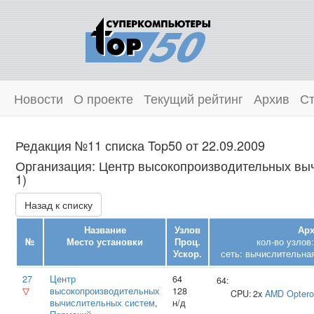
Новости
О проекте
Текущий рейтинг
Архив
Ст
Редакция №11 списка Top50 от 22.09.2009
Организация: Центр высокопроизводительных выч
1)
Назад к списку
Название
Узлов
Арх
№
Место установки
Проц.
кол-во узлов
Ускор.
сеть: вычислительная
27
Центр
64
64:
▽
высокопроизводительных
128
CPU:
2x
AMD
Optero
вычислительных систем
,
н/д