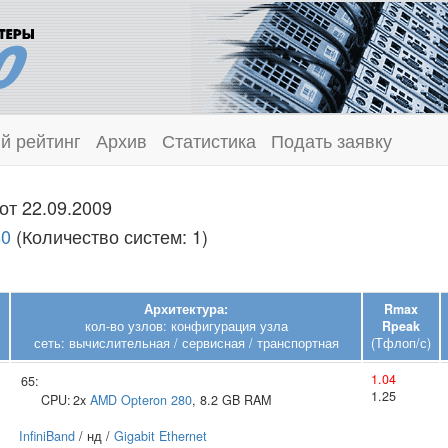
й рейтинг
Архив
Статистика
Подать заявку
от 22.09.2009
80
(Количество систем: 1)
Архитектура:
Rmax
кол-во узлов: конфигурация узла
Rpeak
сеть: вычислительная / сервисная / транспортная
(Тфлоп/с)
1.04
65:
1.25
CPU:
2x
AMD
Opteron 280
, 8.2 GB RAM
InfiniBand
/ нд /
Gigabit Ethernet