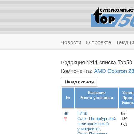
Новости
О проекте
Текущи
Редакция №11 списка Top50 
Компонента:
AMD Opteron 2
Назад к списку
Название
Узлов
№
Место установки
Проц.
Ускор.
49
ГИВК
,
65
▽
Санкт‑Петербургский
130
политехнический
н/д
университет
,
Санкт-Петербург