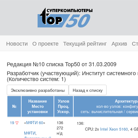
Новости
О проекте
Текущий рейтинг
Архив
Ст
Редакция №10 списка Top50 от 31.03.2009
Разработчик (участвующий): Институт системног
(Количество систем: 1)
Эксклюзивно разработаны
Назад к списку
Название
Узлов
Архитектур
№
Место
Проц.
кол-во узлов: конфиг
установки
Ускор.
сеть: вычислительная / серви
19
▽
«
МФТИ 60
»
136
136:
272
CPU:
2x
Intel
Xeon 5160
, 4 
МФТИ
,
н/д