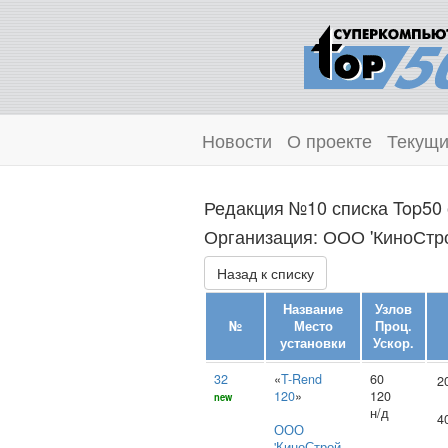
Новости
О проекте
Текущи
Редакция №10 списка Top50 
Организация: ООО 'КиноСтро
Назад к списку
Название
Узлов
№
Место
Проц.
установки
Ускор.
32
«
T-Rend
60
2
120
»
120
new
н/д
4
ООО
'КиноСтрой