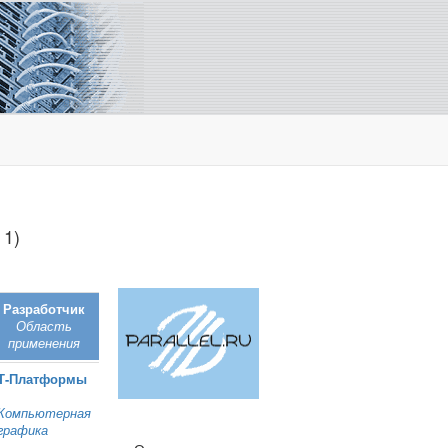
 1)
Разработчик
Область
применения
Т‑Платформы
Компьютерная
графика