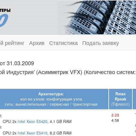
й рейтинг
Архив
Статистика
Подать заявку
от 31.03.2009
й Индустрия' (Асимметрик VFX) (Количество систем:
Архитектура:
Rmax
кол-во узлов: конфигурация узла
Rpeak
сеть: вычислительная / сервисная / транспортная
(Тфлоп/с)
2.23
0:
4.58
CPU:
2x
Intel
Xeon E5420
, 4.1 GB RAM
0:
CPU:
2x
Intel
Xeon E5410
, 8.2 GB RAM