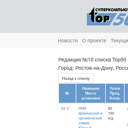
Новости
О проекте
Текущи
Редакция №10 списка Top50 
Город: Ростов-на-Дону, Росс
Назад к списку
Название
Узлов
№
Место
Проц.
установки
Ускор.
24
▽
НИИ
50
физической и
100
органической
н/д
химии
,
Южный