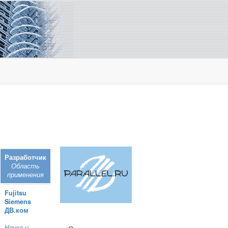
Разработчик
Область
применения
Fujitsu
Siemens
ДВ.ком
Наука и