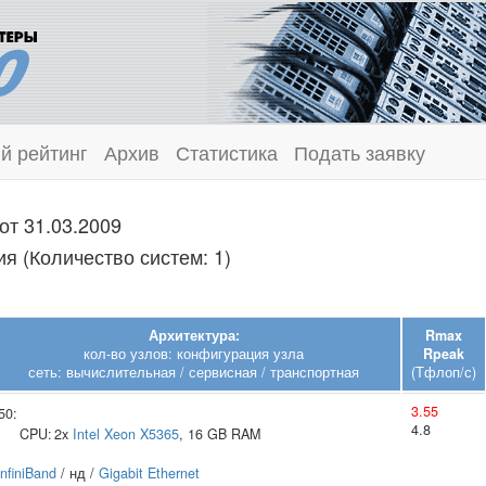
й рейтинг
Архив
Статистика
Подать заявку
от 31.03.2009
ия (Количество систем: 1)
Архитектура:
Rmax
кол-во узлов: конфигурация узла
Rpeak
сеть: вычислительная / сервисная / транспортная
(Тфлоп/с)
3.55
50:
4.8
CPU:
2x
Intel
Xeon X5365
, 16 GB RAM
InfiniBand
/ нд /
Gigabit Ethernet