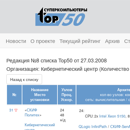
Новости
О проекте
Текущий рейтинг
Архив
Ст
Редакция №8 списка Top50 от 27.03.2008
Организация: Кибернетический центр (Количество 
Назад к списку
Название
Узлов
Архите
№
Место
Проц.
кол-во узлов: к
установки
Ускор.
сеть: вычислительная / 
31
▽
«
СКИФ
24
24:
Политех
»
48
CPU:
2x
Intel
Xeon 5150
, 
н/д
Кибернетический
QLogic InfiniPath
/
СКИФ-Serv
центр
,