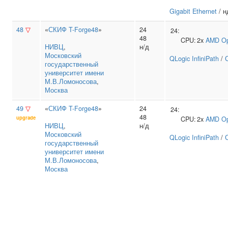
Gigabit Ethernet
/ н
48
▽
«
СКИФ T-Forge48
»
24
24:
48
CPU:
2x
AMD
Op
НИВЦ
,
н/д
Московский
QLogic InfiniPath
/
государственный
университет имени
М.В.Ломоносова
,
Москва
49
▽
«
СКИФ T-Forge48
»
24
24:
48
upgrade
CPU:
2x
AMD
Op
НИВЦ
,
н/д
Московский
QLogic InfiniPath
/
государственный
университет имени
М.В.Ломоносова
,
Москва