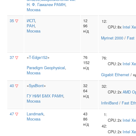
Н. Ф. Гамалеи РАМН
,
Москва
35
▽
ИСП
,
12
12:
РАН
,
96
CPU:
8x
Intel
Xe
Москва
н/д
Myrinet 2000
/
Fast 
37
▽
«
T-Edge152
»
76
76:
152
CPU:
2x
Intel
Xe
Paradigm Geophysical
,
н/д
Москва
Gigabit Ethernet
/ н
40
▽
«
SysBiont
»
32
32:
64
CPU:
2x
AMD
O
ГУ НИИ БМХ РАМН
,
н/д
Москва
InfiniBand
/
Fast Et
47
▽
Landmark
,
43
1:
Москва
86
CPU:
2x
Intel
Xe
н/д
42:
CPU:
2x
Intel
Xe