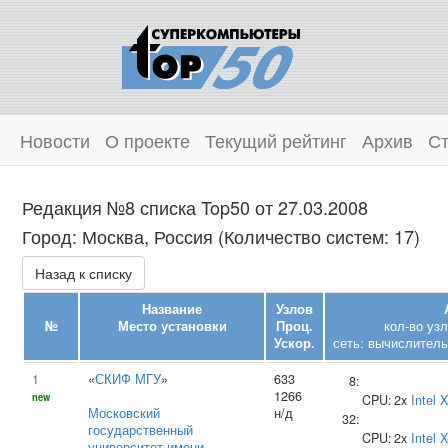
Новости
О проекте
Текущий рейтинг
Архив
Ст
Редакция №8 списка Top50 от 27.03.2008
Город: Москва, Россия (Количество систем: 17)
Назад к списку
Название
Узлов
№
Место установки
Проц.
кол-во уз
Ускор.
сеть: вычислитель
1
«
СКИФ МГУ
»
633
8:
1266
new
CPU:
2x
Intel
X
Московский
н/д
32:
государственный
CPU:
2x
Intel
X
университет имени