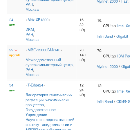
Myrinet 2000
/
Fast 
РАН
,
Москва
24
«
Altix XE1300
»
16
16:
32
new
CPU:
2x
Intel
Xe
ИВМ
,
н/д
РАН
,
InfiniBand
/
Gigabit 
Москва
29
▽
«
МВС-15000БМ/140
»
70
70:
140
upgrade
CPU:
2x
IBM
Po
Межведомственный
н/д
суперкомпьютерный центр
,
Myrinet 2000
/
Gigab
РАН
,
Москва
34
«
T-Edge24
»
12
12:
24
new
CPU:
2x
Intel
Xe
Лаборатория генетических
н/д
регуляций биохимически
InfiniBand
/
СКИФ-S
процессов
,
Государственное
Учреждение
Научно‑исследовательский
институт эпидемиологии и
&#8203;микробиологии им.