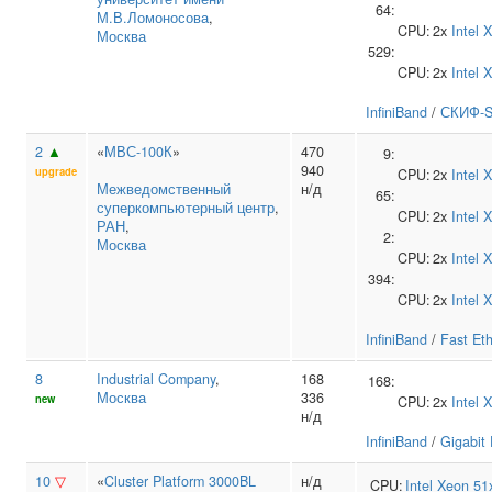
64:
М.В.Ломоносова
,
CPU:
2x
Intel
X
Москва
529:
CPU:
2x
Intel
X
InfiniBand
/
СКИФ-Se
2
▲
«
МВС-100К
»
470
9:
940
upgrade
CPU:
2x
Intel
X
Межведомственный
н/д
65:
суперкомпьютерный центр
,
CPU:
2x
Intel
X
РАН
,
2:
Москва
CPU:
2x
Intel
X
394:
CPU:
2x
Intel
X
InfiniBand
/
Fast Et
8
Industrial Company
,
168
168:
Москва
336
new
CPU:
2x
Intel
X
н/д
InfiniBand
/
Gigabit 
10
▽
«
Cluster Platform 3000BL
н/д
CPU:
Intel
Xeon 51