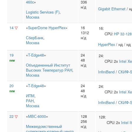
460c
»
336
н/д
Gigabit Ethernet
/ н
Logistic Services (F)
,
Москва
14
▽
«
SuperDome HyperPlex
»
16
16:
1312
CPU:
HP
32-12
СберБанк
,
н/д
Москва
HyperPlex
/ нд / нд
19
«
T-Edge48
»
24
24:
48
new
CPU:
2x
Intel
Xe
Объединенный Институт
н/д
Высоких Температур РАН
,
InfiniBand
/
СКИФ-S
Москва
20
«
T-Edge48
»
24
24:
48
new
CPU:
2x
Intel
Xe
ИПМ
,
н/д
РАН
,
InfiniBand
/
СКИФ-S
Москва
22
▽
«
МВС-6000
»
128
128:
256
CPU:
2x
Intel
I
Межведомственный
н/д
суперкомпьютерный центр
,