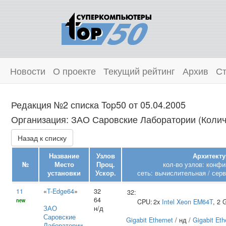
Новости
О проекте
Текущий рейтинг
Архив
Ст
Редакция №2 списка Top50 от 05.04.2005
Организация: ЗАО Саровские Лаборатории (Количе
Назад к списку
Название
Узлов
Архитекту
№
Место
Проц.
кол-во узлов: конфи
установки
Ускор.
сеть: вычислительная / серв
11
«
T-Edge64
»
32
32:
64
new
CPU:
2x
Intel
Xeon EM64T
, 2
ЗАО
н/д
Саровские
Gigabit Ethernet
/ нд /
Gigabit Eth
Лаборатории
,