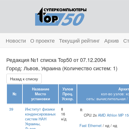
Новости
О проекте
Текущий рейтинг
Архив
Ст
Редакция №1 списка Top50 от 07.12.2004
Город: Львов, Украина (Количество систем: 1)
Назад к списку
Название
Узлов
Архит
№
Место
Проц.
кол-во узлов: 
установки
Ускор.
сеть: вычислительная /
39
Институт физики
8
8:
конденсированых
16
CPU:
2x
AMD
Athlon MP 1
систем НАН
н/д
Украины
,
Fast Ethernet
/ нд / нд
Львов