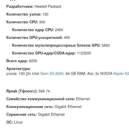
Разработчики:
Hewlett‑Packard
Количество узлов:
150
Количество CPU:
300
Количество ядер CPU:
2400
Количество GPU-ускорителей:
450
Количество мультипроцессорных блоков GPU:
5850
Количество GPU-ядер/CUDA-ядер:
1123200
Всего ядер:
8250
Архитектура:
узлов: 150 [2x Intel
Xeon E5-2660
, 64 GB RAM; Acc: 3x NVIDIA
Kepler K
Rpeak (Тфлоп/с)
:
568.74
Семейство коммуникационной сети
:
Ethernet
Коммуникационная сеть
:
Gigabit Ethernet
Сервисная сеть
:
Gigabit Ethernet
ОС
:
Linux