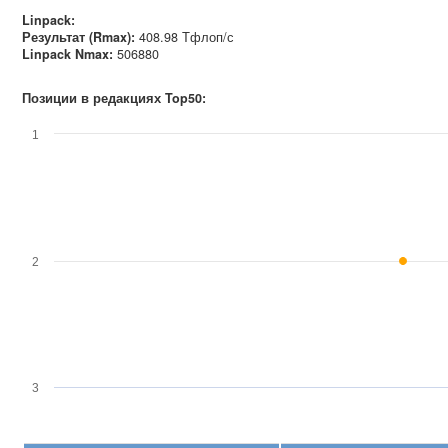
Linpack:
Результат (Rmax):
408.98 Тфлоп/с
Linpack Nmax
:
506880
Позиции в редакциях Top50:
1
2
3