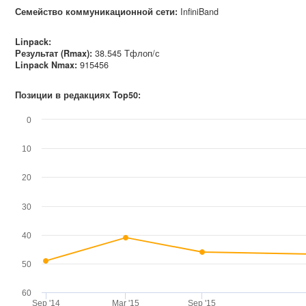
Семейство коммуникационной сети
:
InfiniBand
Linpack:
Результат (Rmax):
38.545 Тфлоп/с
Linpack Nmax
:
915456
Позиции в редакциях Top50:
0
10
20
30
40
50
60
Sep '14
Mar '15
Sep '15