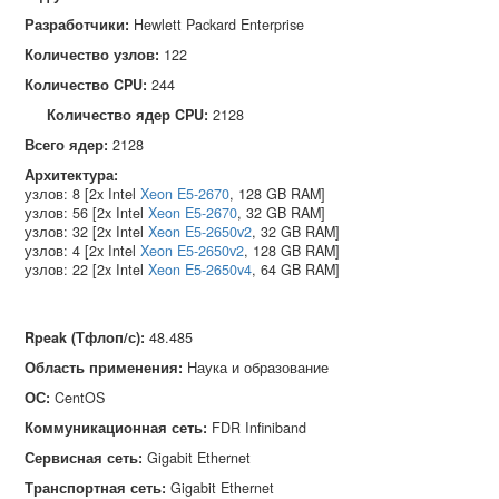
Разработчики:
Hewlett Packard Enterprise
Количество узлов:
122
Количество CPU:
244
Количество ядер CPU:
2128
Всего ядер:
2128
Архитектура:
узлов: 8 [2x Intel
Xeon E5-2670
, 128 GB RAM]
узлов: 56 [2x Intel
Xeon E5-2670
, 32 GB RAM]
узлов: 32 [2x Intel
Xeon E5-2650v2
, 32 GB RAM]
узлов: 4 [2x Intel
Xeon E5-2650v2
, 128 GB RAM]
узлов: 22 [2x Intel
Xeon E5-2650v4
, 64 GB RAM]
Rpeak (Тфлоп/с)
:
48.485
Область применения
:
Наука и образование
ОС
:
CentOS
Коммуникационная сеть
:
FDR Infiniband
Сервисная сеть
:
Gigabit Ethernet
Транспортная сеть
:
Gigabit Ethernet