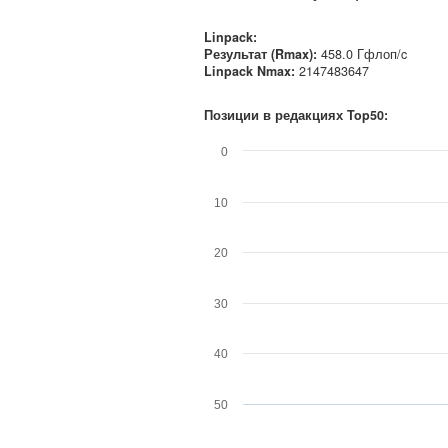
Linpack:
Результат (Rmax):
458.0 Гфлоп/c
Linpack Nmax
:
2147483647
Позиции в редакциях Top50:
0
10
20
30
40
50