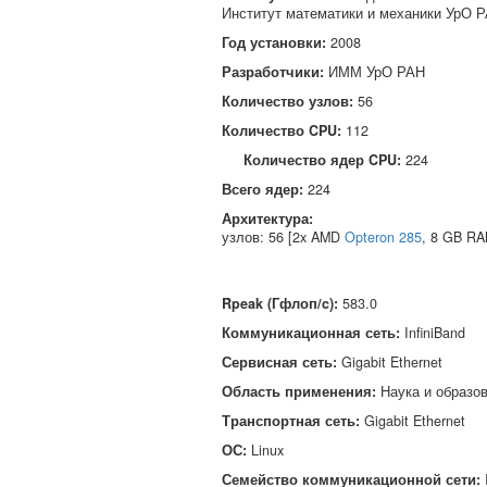
Институт математики и механики УрО 
Год установки:
2008
Разработчики:
ИММ УрО РАН
Количество узлов:
56
Количество CPU:
112
Количество ядер CPU:
224
Всего ядер:
224
Архитектура:
узлов: 56 [2x AMD
Opteron 285
, 8 GB RA
Rpeak (Гфлоп/c)
:
583.0
Коммуникационная сеть
:
InfiniBand
Сервисная сеть
:
Gigabit Ethernet
Область применения
:
Наука и образо
Транспортная сеть
:
Gigabit Ethernet
ОС
:
Linux
Семейство коммуникационной сети
: