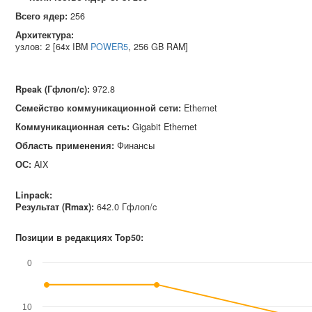
Всего ядер:
256
Архитектура:
узлов: 2 [64x IBM
POWER5
, 256 GB RAM]
Rpeak (Гфлоп/c)
:
972.8
Семейство коммуникационной сети
:
Ethernet
Коммуникационная сеть
:
Gigabit Ethernet
Область применения
:
Финансы
ОС
:
AIX
Linpack:
Результат (Rmax):
642.0 Гфлоп/c
Позиции в редакциях Top50:
0
10