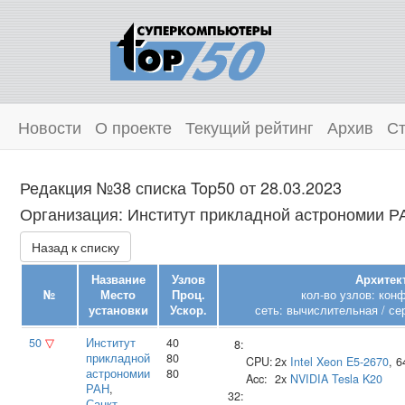
Новости
О проекте
Текущий рейтинг
Архив
Ст
Редакция №38 списка Top50 от 28.03.2023
Организация: Институт прикладной астрономии РА
Назад к списку
Название
Узлов
Архитек
№
Место
Проц.
кол-во узлов: кон
установки
Ускор.
сеть: вычислительная / се
50
▽
Институт
40
8:
прикладной
80
CPU:
2x
Intel
Xeon E5-2670
, 
астрономии
80
Acc:
2x
NVIDIA
Tesla K20
РАН
,
32:
Санкт-