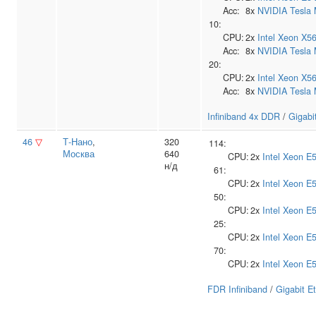
Acc:
8x
NVIDIA
Tesla
10:
CPU:
2x
Intel
Xeon X5
Acc:
8x
NVIDIA
Tesla
20:
CPU:
2x
Intel
Xeon X5
Acc:
8x
NVIDIA
Tesla
Infiniband 4x DDR
/
Gigabi
46
▽
Т‑Нано
,
320
114:
Москва
640
CPU:
2x
Intel
Xeon E5
н/д
61:
CPU:
2x
Intel
Xeon E5
50:
CPU:
2x
Intel
Xeon E5
25:
CPU:
2x
Intel
Xeon E5
70:
CPU:
2x
Intel
Xeon E5
FDR Infiniband
/
Gigabit E