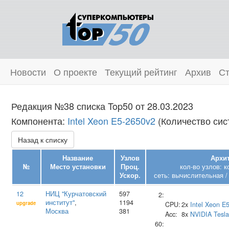
Новости
О проекте
Текущий рейтинг
Архив
Ст
Редакция №38 списка Top50 от 28.03.2023
Компонента:
Intel Xeon E5-2650v2
(Количество сист
Назад к списку
Название
Узлов
Архит
№
Место установки
Проц.
кол-во узлов: 
Ускор.
сеть: вычислительная /
12
НИЦ "Курчатовский
597
2:
институт"
,
1194
upgrade
CPU:
2x
Intel
Xeon E5
Москва
381
Acc:
8x
NVIDIA
Tesl
60: