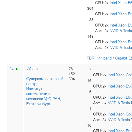
CPU:
2x
Intel
Xeon E5
364:
CPU:
2x
Intel
Xeon E5
23:
CPU:
2x
Intel
Xeon E5
Acc:
3x
NVIDIA
Tesl
148:
CPU:
2x
Intel
Xeon E5
Acc:
2x
NVIDIA
Tesl
FDR Infiniband
/
Gigabit E
24
▲
«
Уран
»
76
7:
152
CPU:
2x
Intel
Xeon Gol
Суперкомпьютерный
394
16:
центр
,
CPU:
2x
Intel
Xeon E5-
Институт
6:
математики и
CPU:
2x
Intel
Xeon E5-
механики УрО РАН
,
Acc:
3x
NVIDIA
Tesla
Екатеринбург
1:
CPU:
2x
Intel
Xeon Gol
Acc:
8x
NVIDIA
Tesla
16:
CPU:
2x
Intel
Xeon E5-