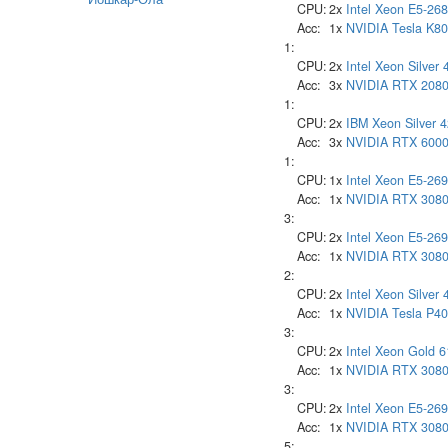
CPU:
2x
Intel
Xeon E5-268
Acc:
1x
NVIDIA
Tesla K80
1:
CPU:
2x
Intel
Xeon Silver 
Acc:
3x
NVIDIA
RTX 208
1:
CPU:
2x
IBM
Xeon Silver 
Acc:
3x
NVIDIA
RTX 600
1:
CPU:
1x
Intel
Xeon E5-26
Acc:
1x
NVIDIA
RTX 308
3:
CPU:
2x
Intel
Xeon E5-26
Acc:
1x
NVIDIA
RTX 308
2:
CPU:
2x
Intel
Xeon Silver 
Acc:
1x
NVIDIA
Tesla P40
3:
CPU:
2x
Intel
Xeon Gold 6
Acc:
1x
NVIDIA
RTX 308
3:
CPU:
2x
Intel
Xeon E5-269
Acc:
1x
NVIDIA
RTX 308
5: