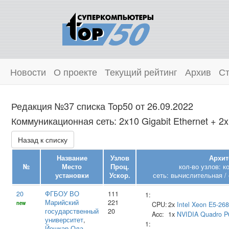
Новости
О проекте
Текущий рейтинг
Архив
Ст
Редакция №37 списка Top50 от 26.09.2022
Коммуникационная сеть: 2x10 Gigabit Ethernet + 2x
Назад к списку
Название
Узлов
Архит
№
Место
Проц.
кол-во узлов: к
установки
Ускор.
сеть: вычислительная / 
20
ФГБОУ ВО
111
1:
Марийский
221
new
CPU:
2x
Intel
Xeon E5-26
государственный
20
Acc:
1x
NVIDIA
Quadro P
университет
,
1:
Йошкар-Ола