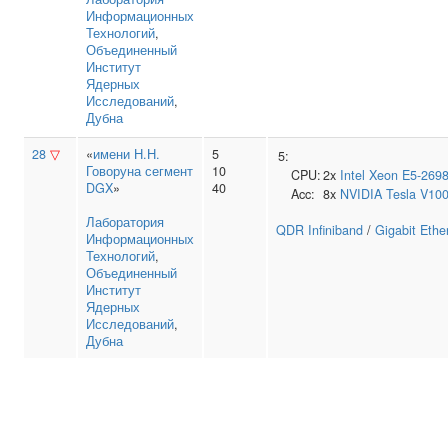
Информационных
Технологий
,
Объединенный
Институт
Ядерных
Исследований
,
Дубна
28
▽
«
имени Н.Н.
5
5:
Говоруна сегмент
10
CPU:
2x
Intel
Xeon E5-269
DGX
»
40
Acc:
8x
NVIDIA
Tesla V10
Лаборатория
QDR Infiniband
/
Gigabit Ethe
Информационных
Технологий
,
Объединенный
Институт
Ядерных
Исследований
,
Дубна