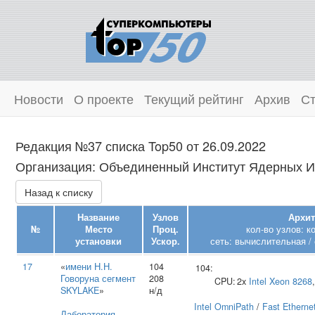
Новости
О проекте
Текущий рейтинг
Архив
Ст
Редакция №37 списка Top50 от 26.09.2022
Организация: Объединенный Институт Ядерных Ис
Назад к списку
Название
Узлов
Архит
№
Место
Проц.
кол-во узлов: 
установки
Ускор.
сеть: вычислительная /
17
«
имени Н.Н.
104
104:
Говоруна сегмент
208
CPU:
2x
Intel
Xeon 8268
SKYLAKE
»
н/д
Intel OmniPath
/
Fast Etherne
Лаборатория