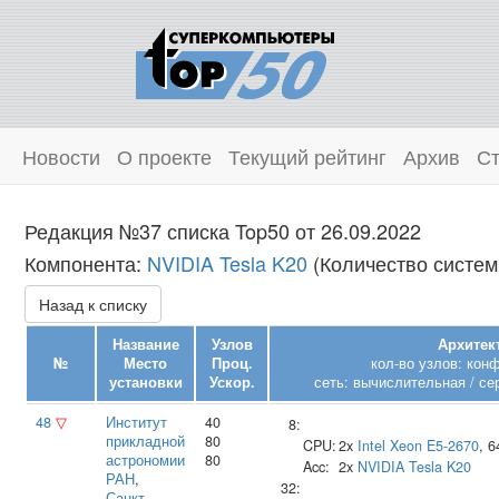
Новости
О проекте
Текущий рейтинг
Архив
Ст
Редакция №37 списка Top50 от 26.09.2022
Компонента:
NVIDIA Tesla K20
(Количество систем:
Назад к списку
Название
Узлов
Архитек
№
Место
Проц.
кол-во узлов: кон
установки
Ускор.
сеть: вычислительная / се
48
▽
Институт
40
8:
прикладной
80
CPU:
2x
Intel
Xeon E5-2670
, 
астрономии
80
Acc:
2x
NVIDIA
Tesla K20
РАН
,
32:
Санкт-